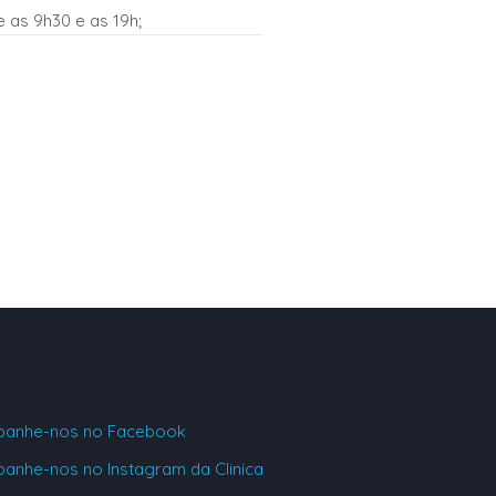
e as 9h30 e as 19h;
anhe-nos no Facebook
anhe-nos no Instagram da Clinica