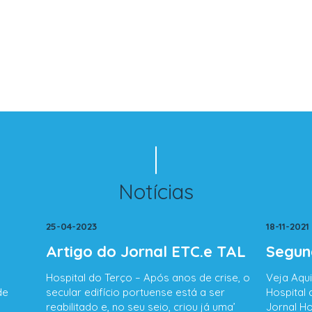
Notícias
25-04-2023
18-11-2021
Artigo do Jornal ETC.e TAL
Segun
Hospital do Terço – Após anos de crise, o
Veja Aqu
de
secular edifício portuense está a ser
Hospital
reabilitado e, no seu seio, criou já uma’
Jornal Ho