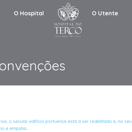
O Hospital
O Utente
Convenções
e, o secular edifício portuense está a ser reabilitado e, no seu 
smo e empatia…