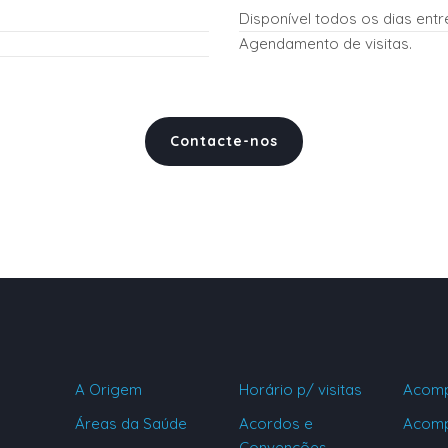
Disponível todos os dias entr
Agendamento de visitas.
Contacte-nos
A Origem
Horário p/ visitas
Acomp
Áreas da Saúde
Acordos e
Acomp
Convenções