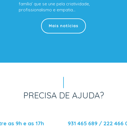
família’ que se une pela criatividade,
profissionalismo e empatia…
Mais notícias
PRECISA DE AJUDA?
tre as 9h e as 17h
931 465 689 / 222 466 