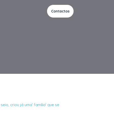
Contactos
seio, criou já uma’ família’ que se