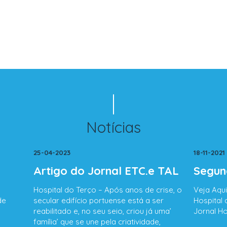
Notícias
25-04-2023
18-11-2021
Artigo do Jornal ETC.e TAL
Segun
Hospital do Terço – Após anos de crise, o
Veja Aqu
de
secular edifício portuense está a ser
Hospital
reabilitado e, no seu seio, criou já uma’
Jornal Ho
família’ que se une pela criatividade,