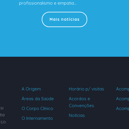
profissionalismo e empatia…
Mais notícias
A Origem
Horário p/ visitas
Acomp
Áreas da Saúde
Acordos e
Acomp
Convenções
si
O Corpo Clínico
Acomp
tia
Notícias
O Internamento
rço.