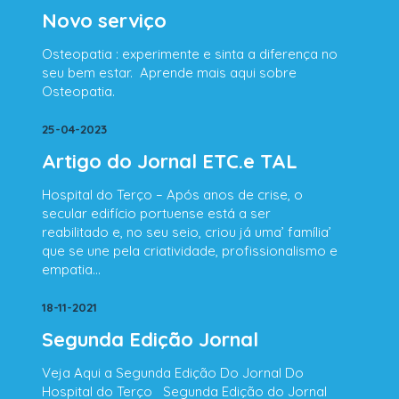
* Cuidados de Higiene e Conforto Pessoal;
Novo serviço
* Controle e Administração de Medicação;
* Transferências e Posicionamentos;
Osteopatia : experimente e sinta a diferença no
* Auxílio na Mobilidade;
seu bem estar. Aprende mais aqui sobre
* Preparação de Refeições Personalizadas;
Osteopatia.
* Apoio nas Atividades Diárias;
* Compras e outros Favores;
25-04-2023
* Tarefas Domésticas Leves;
Artigo do Jornal ETC.e TAL
* Cuidados de Beleza.
Hospital do Terço – Após anos de crise, o
secular edifício portuense está a ser
reabilitado e, no seu seio, criou já uma’ família’
Prestadora de Cuidados – Serviço
que se une pela criatividade, profissionalismo e
especializado
empatia…
É um serviço mais personalizado, onde
consideramos que a relação de confiança
18-11-2021
estabelecida com a família tem como elo
Segunda Edição Jornal
fundamental quem cuida, ou seja, os nossos
cuidadores.
Veja Aqui a Segunda Edição Do Jornal Do
Hospital do Terço Segunda Edição do Jornal