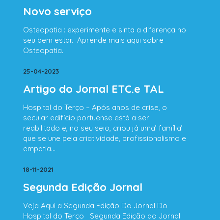
* Cuidados de Higiene e Conforto Pessoal;
Novo serviço
* Controle e Administração de Medicação;
* Transferências e Posicionamentos;
Osteopatia : experimente e sinta a diferença no
* Auxílio na Mobilidade;
seu bem estar. Aprende mais aqui sobre
* Preparação de Refeições Personalizadas;
Osteopatia.
* Apoio nas Atividades Diárias;
* Compras e outros Favores;
25-04-2023
* Tarefas Domésticas Leves;
Artigo do Jornal ETC.e TAL
* Cuidados de Beleza.
Hospital do Terço – Após anos de crise, o
secular edifício portuense está a ser
reabilitado e, no seu seio, criou já uma’ família’
Prestadora de Cuidados – Serviço
que se une pela criatividade, profissionalismo e
especializado
empatia…
É um serviço mais personalizado, onde
consideramos que a relação de confiança
18-11-2021
estabelecida com a família tem como elo
Segunda Edição Jornal
fundamental quem cuida, ou seja, os nossos
cuidadores.
Veja Aqui a Segunda Edição Do Jornal Do
Hospital do Terço Segunda Edição do Jornal